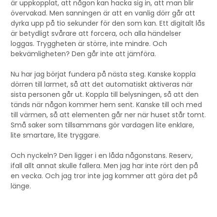
är uppkopplat, att någon kan hacka sig in, att man blir
övervakad. Men sanningen är att en vanlig dörr går att
dyrka upp på tio sekunder för den som kan. Ett digitalt lås
är betydligt svårare att forcera, och alla händelser
loggas. Tryggheten är större, inte mindre. Och
bekvämligheten? Den går inte att jämföra.
Nu har jag börjat fundera på nästa steg. Kanske koppla
dörren till larmet, så att det automatiskt aktiveras när
sista personen går ut. Koppla till belysningen, så att den
tänds när någon kommer hem sent. Kanske till och med
till värmen, så att elementen går ner när huset står tomt.
Små saker som tillsammans gör vardagen lite enklare,
lite smartare, lite tryggare.
Och nyckeln? Den ligger i en låda någonstans. Reserv,
ifall allt annat skulle fallera. Men jag har inte rört den på
en vecka. Och jag tror inte jag kommer att göra det på
länge.