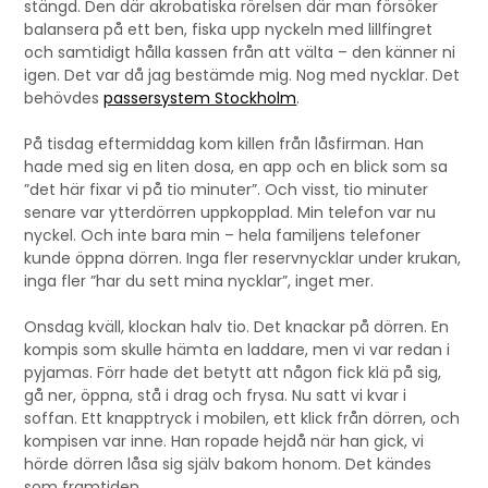
stängd. Den där akrobatiska rörelsen där man försöker
balansera på ett ben, fiska upp nyckeln med lillfingret
och samtidigt hålla kassen från att välta – den känner ni
igen. Det var då jag bestämde mig. Nog med nycklar. Det
behövdes
passersystem Stockholm
.
På tisdag eftermiddag kom killen från låsfirman. Han
hade med sig en liten dosa, en app och en blick som sa
”det här fixar vi på tio minuter”. Och visst, tio minuter
senare var ytterdörren uppkopplad. Min telefon var nu
nyckel. Och inte bara min – hela familjens telefoner
kunde öppna dörren. Inga fler reservnycklar under krukan,
inga fler ”har du sett mina nycklar”, inget mer.
Onsdag kväll, klockan halv tio. Det knackar på dörren. En
kompis som skulle hämta en laddare, men vi var redan i
pyjamas. Förr hade det betytt att någon fick klä på sig,
gå ner, öppna, stå i drag och frysa. Nu satt vi kvar i
soffan. Ett knapptryck i mobilen, ett klick från dörren, och
kompisen var inne. Han ropade hejdå när han gick, vi
hörde dörren låsa sig själv bakom honom. Det kändes
som framtiden.