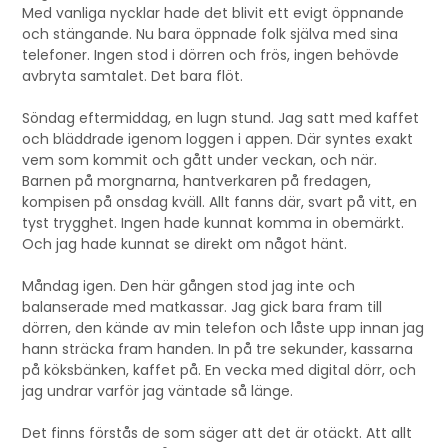
Med vanliga nycklar hade det blivit ett evigt öppnande
och stängande. Nu bara öppnade folk själva med sina
telefoner. Ingen stod i dörren och frös, ingen behövde
avbryta samtalet. Det bara flöt.
Söndag eftermiddag, en lugn stund. Jag satt med kaffet
och bläddrade igenom loggen i appen. Där syntes exakt
vem som kommit och gått under veckan, och när.
Barnen på morgnarna, hantverkaren på fredagen,
kompisen på onsdag kväll. Allt fanns där, svart på vitt, en
tyst trygghet. Ingen hade kunnat komma in obemärkt.
Och jag hade kunnat se direkt om något hänt.
Måndag igen. Den här gången stod jag inte och
balanserade med matkassar. Jag gick bara fram till
dörren, den kände av min telefon och låste upp innan jag
hann sträcka fram handen. In på tre sekunder, kassarna
på köksbänken, kaffet på. En vecka med digital dörr, och
jag undrar varför jag väntade så länge.
Det finns förstås de som säger att det är otäckt. Att allt