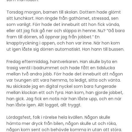
Torsdag morgon, barnen till skolan. Dottern hade glömt
sitt lunchkort. Hon ringde från gathörnet, stressad, sen
som vanligt. Förr hade det inneburit att hon fick vända,
eller att jag fick gå ner och släppa in henne. Nu? ”Gå bara
fram till dörren, så öppnar jag från jobbet.” En
knapptryckning i appen, och hon var inne. När hon kom
ut igen låste sig dörren automatiskt. Hon hann till bussen.
Fredag eftermiddag, hantverkaren. Han skulle byta en
trasig ventil i badrummet och hade fått en tidslucka
mellan två andra jobb. Förr hade det inneburit att någon
var tvungen att vara hemma, ta ledigt, sitta och vänta.
Nu skickade jag en digital nyckel som bara fungerade
mellan klockan ett och fyra. Han kom, han gjorde jobbet,
han gick. Jag fick en notis när han låste upp, och en när
han låste igen. Allt loggat, allt tryggt.
Lördagsfest, folk i rörelse hela kvällen. Någon skulle
hämta mer dryck från bilen, någon skulle ut och röka,
någon kom sent och behövde komma in utan att störa.