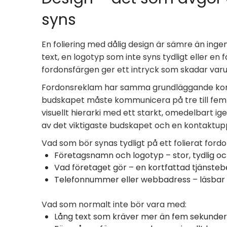
syns
En foliering med dålig design är sämre än ingen
text, en logotyp som inte syns tydligt eller e
fordonsfärgen ger ett intryck som skadar var
Fordonsreklam har samma grundläggande kom
budskapet måste kommunicera på tre till fem se
visuellt hierarki med ett starkt, omedelbart i
av det viktigaste budskapet och en kontaktupp
Vad som bör synas tydligt på ett folierat fordo
Företagsnamn och logotyp – stor, tydlig oc
Vad företaget gör – en kortfattad tjänstebesk
Telefonnummer eller webbadress – läsbar 
Vad som normalt inte bör vara med:
Lång text som kräver mer än fem sekunder 