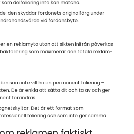
k som delfoliering inte kan matcha.
rde: den skyddar fordonets originalfärg under
e andrahandsvärde vid fordonsbyte.
er en reklamyta utan att sikten inifrån påverkas
h bakfoliering som maximerar den totala reklam­
den som inte vill ha en permanent foliering –
ten. De är enkla att sätta dit och ta av och ger
anent förändras.
gnetskyltar. Det är ett format som
ofessionell foliering och som inte ger samma
om reklamen faktiskt