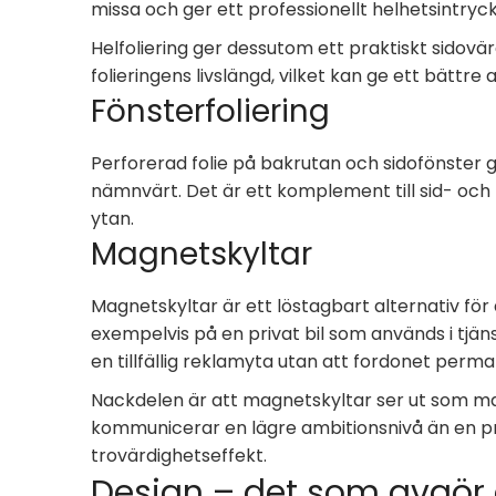
missa och ger ett professionellt helhetsintryc
Helfoliering ger dessutom ett praktiskt sidovä
folieringens livslängd, vilket kan ge ett bättr
Fönsterfoliering
Perforerad folie på bakrutan och sidofönster g
nämnvärt. Det är ett komplement till sid- oc
ytan.
Magnetskyltar
Magnetskyltar är ett löstagbart alternativ för 
exempelvis på en privat bil som används i tjäns
en tillfällig reklamyta utan att fordonet perm
Nackdelen är att magnetskyltar ser ut som ma
kommunicerar en lägre ambitionsnivå än en pr
trovärdighetseffekt.
Design – det som avgör 