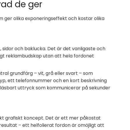
vad de ger
m ger olika exponeringseffekt och kostar olika
r, sidor och baklucka. Det är det vanligaste och
ligt reklambudskap utan att hela fordonet
ral grundfärg – vit, grå eller svart – som
yp, ett telefonnummer och en kort beskrivning
och läsbart uttryck som kommunicerar på sekunder
t grafiskt koncept. Det är ett mer påkostat
esultat – ett helfolierat fordon är omöjligt att