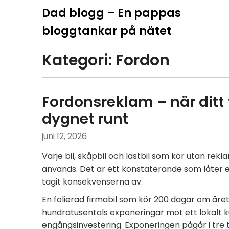
Hoppa
Dad blogg – En pappas
till
bloggtankar på nätet
innehåll
Kategori:
Fordon
Fordonsreklam – när ditt
dygnet runt
juni 12, 2026
Varje bil, skåpbil och lastbil som kör utan rek
används. Det är ett konstaterande som låter e
tagit konsekvenserna av.
En folierad firmabil som kör 200 dagar om åre
hundratusentals exponeringar mot ett lokalt 
engångsinvestering. Exponeringen pågår i tre t