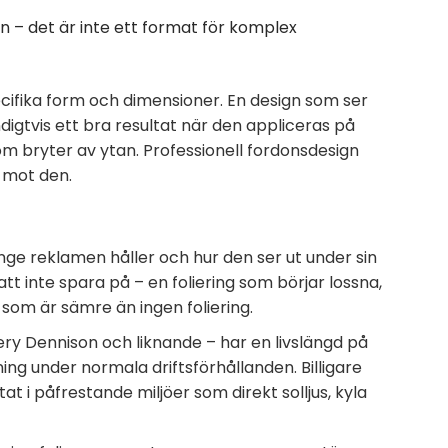
n – det är inte ett format för komplex
cifika form och dimensioner. En design som ser
ndigtvis ett bra resultat när den appliceras på
m bryter av ytan. Professionell fordonsdesign
 mot den.
änge reklamen håller och hur den ser ut under sin
att inte spara på – en foliering som börjar lossna,
k som är sämre än ingen foliering.
ery Dennison och liknande – har en livslängd på
ning under normala driftsförhållanden. Billigare
at i påfrestande miljöer som direkt solljus, kyla