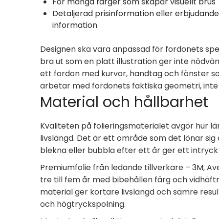
För många färger som skapar visuellt brus
Detaljerad prisinformation eller erbjudande
information
Designen ska vara anpassad för fordonets spe
bra ut som en platt illustration ger inte nödvä
ett fordon med kurvor, handtag och fönster so
arbetar med fordonets faktiska geometri, inte
Material och hållbarhet
Kvaliteten på folieringsmaterialet avgör hur l
livslängd. Det är ett område som det lönar sig 
blekna eller bubbla efter ett år ger ett intryc
Premiumfolie från ledande tillverkare – 3M, Av
tre till fem år med bibehållen färg och vidhäft
material ger kortare livslängd och sämre result
och högtryckspolning.