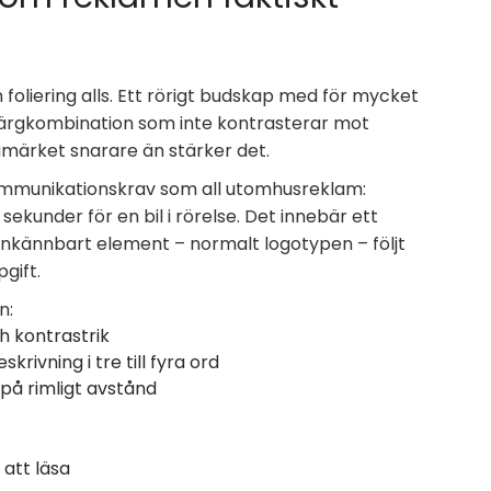
 foliering alls. Ett rörigt budskap med för mycket
n färgkombination som inte kontrasterar mot
umärket snarare än stärker det.
munikationskrav som all utomhusreklam:
kunder för en bil i rörelse. Det innebär ett
genkännbart element – normalt logotypen – följt
gift.
n:
h kontrastrik
rivning i tre till fyra ord
på rimligt avstånd
att läsa