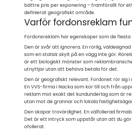
bättre pris per exponering – framförallt för ett
definierat geografiskt område.
Varför fordonsreklam fu
Fordonsreklam har egenskaper som de flesta
Den är svår att ignorera. En rörlig, väldesignad 
som en statisk skylt på en vägg inte gör. Röre
är ett biologiskt mönster som reklambransche
utnyttjar utan att behöva betala för det.
Den är geografiskt relevant. Fordonet rör sig 
En VVS-firma i Nacka som kör till och från up
reklam mot exakt det kundunderlag som är re
utan mot de grannar och lokala fastighetsägar
Den skapar trovärdighet. En välfolierad firmabi
Det är ett intryck som uppstår utan att du gör
ofolierat.