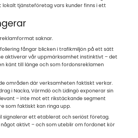
 lokalt tjänsteföretag vars kunder finns i ett
ngerar
 reklamformat saknar.
foliering fångar blicken i trafikmiljön på ett sätt
lse aktiverar vår uppmärksamhet instinktivt – det
n känt till länge och som fordonsreklamen
i de områden där verksamheten faktiskt verkar.
pdrag i Nacka, Värmdö och Lidingö exponerar sin
levant – inte mot ett rikstäckande segment
e som faktiskt kan ringa upp.
l signalerar ett etablerat och seriöst företag.
 något aktivt – och som uteblir om fordonet kör