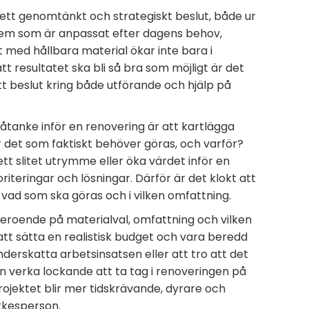
 ett genomtänkt och strategiskt beslut, både ur
 hem som är anpassat efter dagens behov,
med hållbara material ökar inte bara i
t resultatet ska bli så bra som möjligt är det
tt beslut kring både utförande och hjälp på
åtanke inför en renovering är att kartlägga
är det som faktiskt behöver göras, och varför?
tt slitet utrymme eller öka värdet inför en
oriteringar och lösningar. Därför är det klokt att
r vad som ska göras och i vilken omfattning.
eroende på materialval, omfattning och vilken
 att sätta en realistisk budget och vara beredd
underskatta arbetsinsatsen eller att tro att det
kan verka lockande att ta tag i renoveringen på
projektet blir mer tidskrävande, dyrare och
rkesperson.