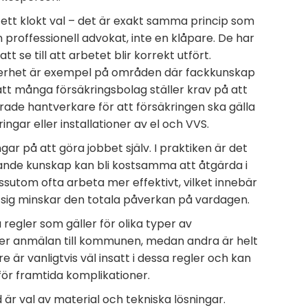
a ett klokt val – det är exakt samma princip som
en proffessionell advokat, inte en klåpare. De har
se till att arbetet blir korrekt utfört.
äkerhet är exempel på områden där fackkunskap
 att många försäkringsbolag ställer krav på att
rade hantverkare för att försäkringen ska gälla
ringar eller installationer av el och VVS.
ar på att göra jobbet själv. I praktiken är det
istande kunskap kan bli kostsamma att åtgärda i
sutom ofta arbeta mer effektivt, vilket innebär
i sig minskar den totala påverkan på vardagen.
regler som gäller för olika typer av
ller anmälan till kommunen, medan andra är helt
 är vanligtvis väl insatt i dessa regler och kan
 för framtida komplikationer.
 är val av material och tekniska lösningar.