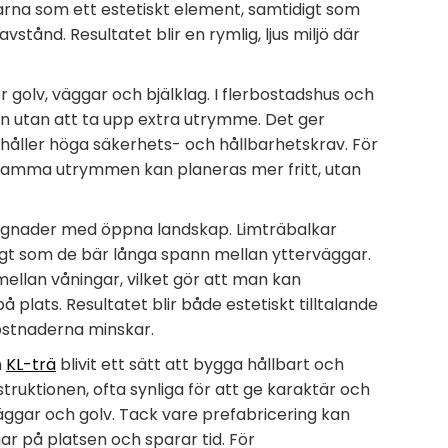
karna som ett estetiskt element, samtidigt som
stånd. Resultatet blir en rymlig, ljus miljö där
r golv, väggar och bjälklag. I flerbostadshus och
n utan att ta upp extra utrymme. Det ger
håller höga säkerhets- och hållbarhetskrav. För
samma utrymmen kan planeras mer fritt, utan
ggnader med öppna landskap. Limträbalkar
digt som de bär långa spann mellan ytterväggar.
ellan våningar, vilket gör att man kan
lats. Resultatet blir både estetiskt tilltalande
ostnaderna minskar.
h
KL-trä
blivit ett sätt att bygga hållbart och
truktionen, ofta synliga för att ge karaktär och
ggar och golv. Tack vare prefabricering kan
ar på platsen och sparar tid. För