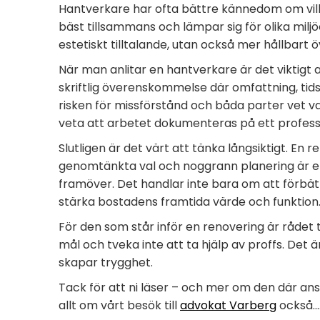
Hantverkare har ofta bättre kännedom om vilk
bäst tillsammans och lämpar sig för olika miljöe
estetiskt tilltalande, utan också mer hållbart öv
När man anlitar en hantverkare är det viktigt
skriftlig överenskommelse där omfattning, tid
risken för missförstånd och båda parter vet v
veta att arbetet dokumenteras på ett professi
Slutligen är det värt att tänka långsiktigt. E
genomtänkta val och noggrann planering är en
framöver. Det handlar inte bara om att förbä
stärka bostadens framtida värde och funktion
För den som står inför en renovering är rådet t
mål och tveka inte att ta hjälp av proffs. Det 
skapar trygghet.
Tack för att ni läser – och mer om den där ans
allt om vårt besök till
advokat Varberg
också.