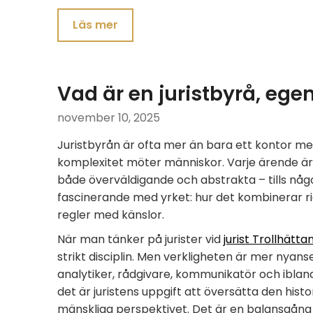
Läs mer
Vad är en juristbyrå, ege
november 10, 2025
Juristbyrån är ofta mer än bara ett kontor m
komplexitet möter människor. Varje ärende är e
både överväldigande och abstrakta – tills någ
fascinerande med yrket: hur det kombinerar ri
regler med känslor.
När man tänker på jurister vid
jurist Trollhätta
strikt disciplin. Men verkligheten är mer nyanser
analytiker, rådgivare, kommunikatör och ibland 
det är juristens uppgift att översätta den histor
mänskliga perspektivet. Det är en balansgång