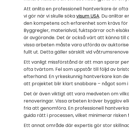
Att anlita en professionell hantverkare är oft
vi gör när vi skulle söka
visum USA
. Du anlitar 
den kompetens och erfarenhet som krävs för att 
Byggregler, materialval, fuktspärrar och els
är avgörande. Det är också värt att känna till
vissa arbeten måste vara utförda av auktorise
fullt ut. Detta gäller särskilt vid våtrumsrenove
Ett vanligt missförstånd är att man sparar peng
ofta tvärtom. Fel som uppstår till följd av br
efterhand. En yrkeskunnig hantverkare kan des
att projektet blir klart snabbare – något som 
Det är även viktigt att vara medveten om vilka 
renoveringar. Vissa arbeten kräver bygglov e
fria att genomföra. En professionell hantverkare
guida rätt i processen, vilket minimerar risken
Ett annat område där expertis gör stor skillnad