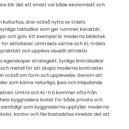
re blir det ett smart val både ekonomiskt och
h kulturhus, drar också nytta av träets
 synliga takbalkar som ger rummet karaktär,
gar och golv. Ett exempel är moderna bibliotek
ör aktiviteter. Limträets värme och KL-träets
aktiskt och upplevs visuellt attraktiv.
a egenskaper strategiskt. Synliga limträbalkar
och metall för att skapa moderna kontraster.
tan också om form och upplevelse. Genom att
r som känns naturliga, ljusa och inbjudande.
pekten. Limträ och KL-trä kommer ofta från
 hela byggnadens livstid. För både privata och
inst, samtidigt som byggnaderna uppfyller moderna
skolor, kontor och flerbostadshus innebär det att