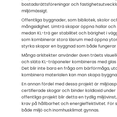
bostadsrättsföreningar och fastighetsutveckla
miljömässigt.
Offentliga byggnader, som bibliotek, skolor oc
mångsidighet. Limträ skapar öppna hallar och
medan KL-trä ger stabilitet och bärighet i väg
som kombinerar stora läsrum med öppna ytor f
styrka skapar en byggnad som både fungerar pr
Många arkitekter använder även träets visuell
och släta KL-träpaneler kombineras med glas 
Det blir inte bara en fråga om bärförmåga, u
kombinera materialen kan man skapa byggnade
En annan fördel med dessa projekt är miljöas
certifierade skogar och binder koldioxid under
offentliga projekt blir detta en tydlig miljöv
krav på hållbarhet och energieffektivitet. För 
både miljö och inomhusklimat gynnas.