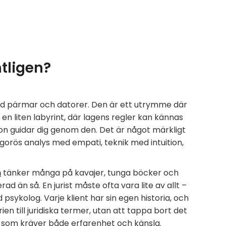
ntligen?
ed pärmar och datorer. Den är ett utrymme där
n liten labyrint, där lagens regler kan kännas
on guidar dig genom den. Det är något märkligt
gorös analys med empati, teknik med intuition,
n
tänker många på kavajer, tunga böcker och
ad än så. En jurist måste ofta vara lite av allt –
psykolog. Varje klient har sin egen historia, och
ien till juridiska termer, utan att tappa bort det
 som kräver både erfarenhet och känsla.