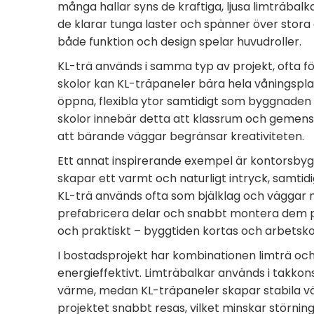
många hallar syns de kraftiga, ljusa limträbal
de klarar tunga laster och spänner över stora av
både funktion och design spelar huvudroller.
KL-trä används i samma typ av projekt, ofta fö
skolor kan KL-träpaneler bära hela våningspla
öppna, flexibla ytor samtidigt som byggnaden 
skolor innebär detta att klassrum och gemen
att bärande väggar begränsar kreativiteten.
Ett annat inspirerande exempel är kontorsby
skapar ett varmt och naturligt intryck, samti
KL-trä används ofta som bjälklag och väggar m
prefabricera delar och snabbt montera dem på p
och praktiskt – byggtiden kortas och arbetsk
I bostadsprojekt har kombinationen limträ oc
energieffektivt. Limträbalkar används i takkons
värme, medan KL-träpaneler skapar stabila vä
projektet snabbt resas, vilket minskar störning