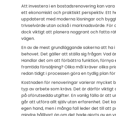
Att investera i en bostadsrenovering kan vara
ett ekonomiskt och praktiskt perspektiv. Ett
uppdaterat med moderna lösningar och byggt 
trivselvärde utan också i marknadsvärde. För at
dock viktigt att planera noggrant och fatta rä
vägen.
En av de mest grundläggande sakerna att ha i 
behovet. Det gäller att ställa sig frågan: Vad 
Handlar det om att förbättra funktion, förnya e
framtida försäljning? Olika mål kräver olika pri
redan tidigt i processen göra en tydlig plan fö
Kostnaden för renoveringar varierar mycket b
typ av arbete som krävs. Det är därför viktigt
på oförutsedda utgifter. En vanlig fälla är att 
går att utföra allt själv utan erfarenhet. Det 
egen hand, men i många fall leder det till att 
mindre hållbart än om det hade gjorts av en y