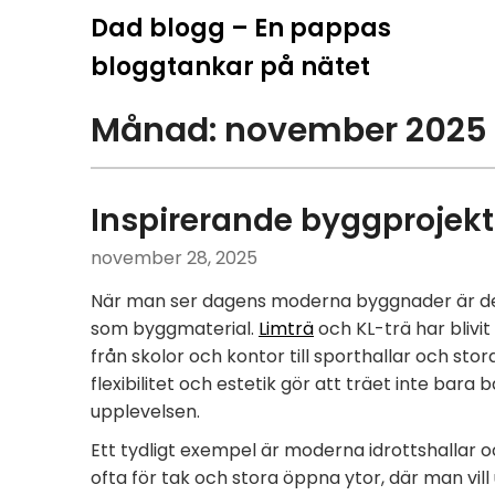
Hoppa
Dad blogg – En pappas
till
bloggtankar på nätet
innehåll
Månad:
november 2025
Inspirerande byggprojekt
november 28, 2025
När man ser dagens moderna byggnader är det 
som byggmaterial.
Limträ
och KL-trä har blivit
från skolor och kontor till sporthallar och st
flexibilitet och estetik gör att träet inte bara 
upplevelsen.
Ett tydligt exempel är moderna idrottshallar 
ofta för tak och stora öppna ytor, där man vill