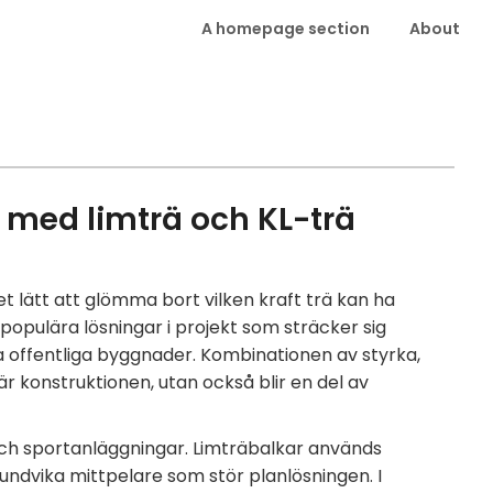
A homepage section
About
 med limträ och KL-trä
lätt att glömma bort vilken kraft trä kan ha
 populära lösningar i projekt som sträcker sig
ora offentliga byggnader. Kombinationen av styrka,
bär konstruktionen, utan också blir en del av
och sportanläggningar. Limträbalkar används
 undvika mittpelare som stör planlösningen. I