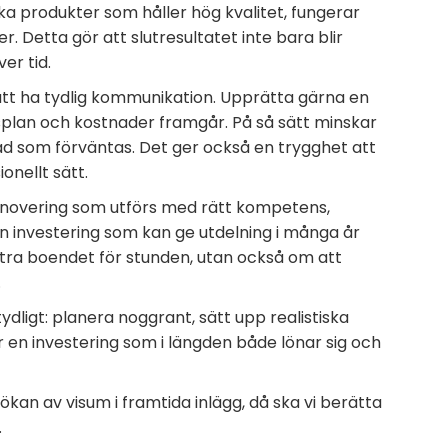
a produkter som håller hög kvalitet, fungerar
r. Detta gör att slutresultatet inte bara blir
er tid.
 att ha tydlig kommunikation. Upprätta gärna en
splan och kostnader framgår. På så sätt minskar
ad som förväntas. Det ger också en trygghet att
onellt sätt.
n renovering som utförs med rätt kompetens,
 investering som kan ge utdelning i många år
ttra boendet för stunden, utan också om att
.
ydligt: planera noggrant, sätt upp realistiska
är en investering som i längden både lönar sig och
ökan av visum i framtida inlägg, då ska vi berätta
…