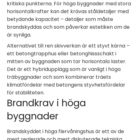
kritiska punkterna. För höga byggnader med stora
horisontalkrafter kan det krävas ståldetaljer med
betydande kapacitet – detaljer som måste
brandskyddas och som påverkar estetiken om de
är synliga.
Alternativet till ren skivverkan är ett styvt kärna –
ett betongtrapphus eller betonghiss­schakt i
mitten av byggnaden som tar horisontala laster.
Det är ett hybridupplägg som är vanligt i höga
träbyggnader och som kombinerar träets
klimatfördelar med betongens styvhetsfördelar
för stabiliteten.
Brandkrav i höga
byggnader
Brandskyddet i höga flervåningshus är ett av de
mest reglerade och mest diskuterade tekniska