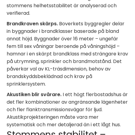
stommens helhetsstabilitet är analyserad och
verifierad.
Brandkraven skärps.
Boverkets byggregler delar
in byggnader i brandklasser baserade på bland
annat höjd. Byggnader över 16 meter – ungefär
fem till sex våningar beroende på våningshöjd –
hamnar i en skärpt brandklass med strängare krav
på utrymning, sprinkler och brandmotstånd. Det
påverkar val av KL-träsdimension, behov av
brandskyddsbeklädnad och krav på
sprinklersystem.
Akustiken blir svårare.
I ett högt flerbostadshus är
det fler kombinationer av angränsande lägenheter
och fler flanktransmissionsvägar för ljud.
Akustikprojekteringen måste vara mer
systematisk och mer detaljerad än i ett lågt hus.
Stommens stabilitet –