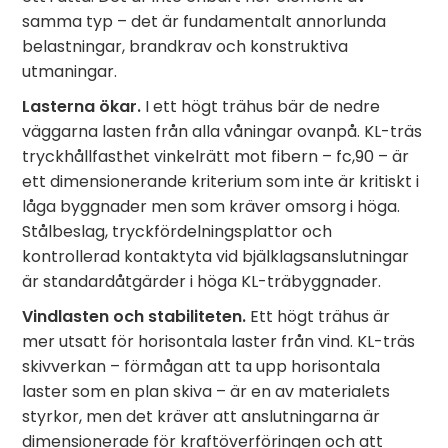
samma typ – det är fundamentalt annorlunda
belastningar, brandkrav och konstruktiva
utmaningar.
Lasterna ökar.
I ett högt trähus bär de nedre
väggarna lasten från alla våningar ovanpå. KL-träs
tryckhållfasthet vinkelrätt mot fibern – fc,90 – är
ett dimensionerande kriterium som inte är kritiskt i
låga byggnader men som kräver omsorg i höga.
Stålbeslag, tryckfördelningsplattor och
kontrollerad kontaktyta vid bjälklagsanslutningar
är standardåtgärder i höga KL-träbyggnader.
Vindlasten och stabiliteten.
Ett högt trähus är
mer utsatt för horisontala laster från vind. KL-träs
skivverkan – förmågan att ta upp horisontala
laster som en plan skiva – är en av materialets
styrkor, men det kräver att anslutningarna är
dimensionerade för kraftöverföringen och att