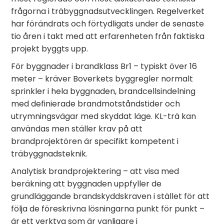
frågorna i träbyggnadsutvecklingen. Regelverket
har förändrats och förtydligats under de senaste
tio åren i takt med att erfarenheten från faktiska
projekt byggts upp.
För byggnader i brandklass Br1 – typiskt över 16
meter – kräver Boverkets byggregler normalt
sprinkler i hela byggnaden, brandcellsindelning
med definierade brandmotståndstider och
utrymningsvägar med skyddat läge. KL-trä kan
användas men ställer krav på att
brandprojektören är specifikt kompetent i
träbyggnadsteknik.
Analytisk brandprojektering – att visa med
beräkning att byggnaden uppfyller de
grundläggande brandskyddskraven i stället för att
följa de föreskrivna lösningarna punkt för punkt –
är ett verktyg som är vanligare i