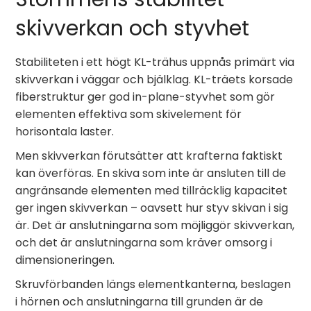
skivverkan och styvhet
Stabiliteten i ett högt KL-trähus uppnås primärt via
skivverkan i väggar och bjälklag. KL-träets korsade
fiberstruktur ger god in-plane-styvhet som gör
elementen effektiva som skivelement för
horisontala laster.
Men skivverkan förutsätter att krafterna faktiskt
kan överföras. En skiva som inte är ansluten till de
angränsande elementen med tillräcklig kapacitet
ger ingen skivverkan – oavsett hur styv skivan i sig
är. Det är anslutningarna som möjliggör skivverkan,
och det är anslutningarna som kräver omsorg i
dimensioneringen.
Skruvförbanden längs elementkanterna, beslagen
i hörnen och anslutningarna till grunden är de