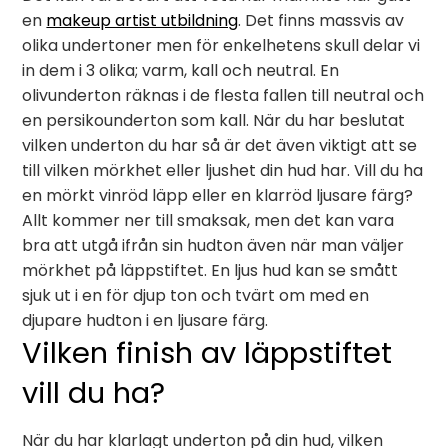
en
makeup artist utbildning
. Det finns massvis av
olika undertoner men för enkelhetens skull delar vi
in dem i 3 olika; varm, kall och neutral. En
olivunderton räknas i de flesta fallen till neutral och
en persikounderton som kall. När du har beslutat
vilken underton du har så är det även viktigt att se
till vilken mörkhet eller ljushet din hud har. Vill du ha
en mörkt vinröd läpp eller en klarröd ljusare färg?
Allt kommer ner till smaksak, men det kan vara
bra att utgå ifrån sin hudton även när man väljer
mörkhet på läppstiftet. En ljus hud kan se smått
sjuk ut i en för djup ton och tvärt om med en
djupare hudton i en ljusare färg.
Vilken finish av läppstiftet
vill du ha?
När du har klarlagt underton på din hud, vilken