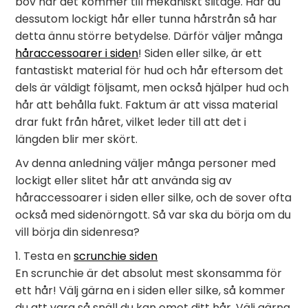
bov när det kommer till mekaniskt slitage. Har du
dessutom lockigt hår eller tunna hårstrån så har
detta ännu större betydelse. Därför väljer många
håraccessoarer i siden
! Siden eller silke, är ett
fantastiskt material för hud och hår eftersom det
dels är väldigt följsamt, men också hjälper hud och
hår att behålla fukt. Faktum är att vissa material
drar fukt från håret, vilket leder till att det i
längden blir mer skört.
Av denna anledning väljer många personer med
lockigt eller slitet hår att använda sig av
håraccessoarer i siden eller silke, och de sover ofta
också med sidenörngott. Så var ska du börja om du
vill börja din sidenresa?
1. Testa en
scrunchie siden
En scrunchie är det absolut mest skonsamma för
ett hår! Välj gärna en i siden eller silke, så kommer
du att vara så snäll du kan emot ditt hår. Välj gärna