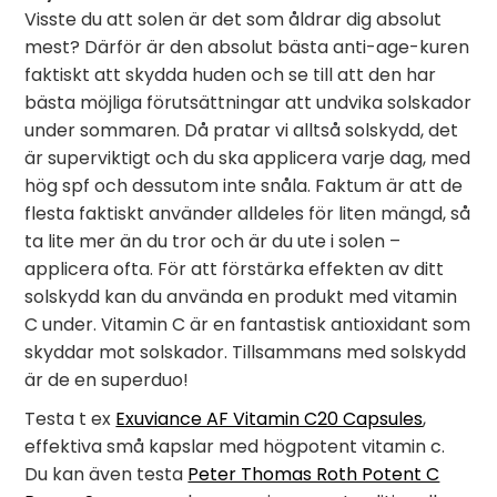
Visste du att solen är det som åldrar dig absolut
mest? Därför är den absolut bästa anti-age-kuren
faktiskt att skydda huden och se till att den har
bästa möjliga förutsättningar att undvika solskador
under sommaren. Då pratar vi alltså solskydd, det
är superviktigt och du ska applicera varje dag, med
hög spf och dessutom inte snåla. Faktum är att de
flesta faktiskt använder alldeles för liten mängd, så
ta lite mer än du tror och är du ute i solen –
applicera ofta. För att förstärka effekten av ditt
solskydd kan du använda en produkt med vitamin
C under. Vitamin C är en fantastisk antioxidant som
skyddar mot solskador. Tillsammans med solskydd
är de en superduo!
Testa t ex
Exuviance AF Vitamin C20 Capsules
,
effektiva små kapslar med högpotent vitamin c.
Du kan även testa
Peter Thomas Roth Potent C