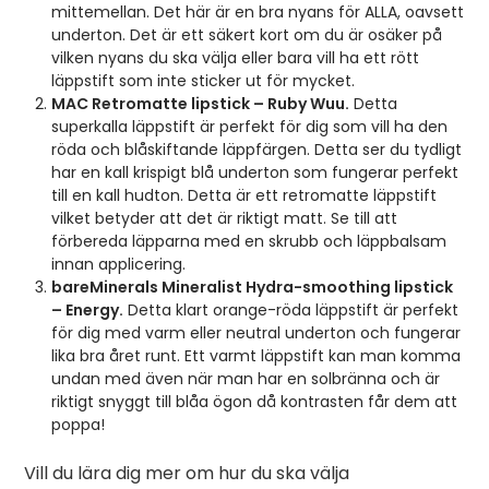
mittemellan. Det här är en bra nyans för ALLA, oavsett
underton. Det är ett säkert kort om du är osäker på
vilken nyans du ska välja eller bara vill ha ett rött
läppstift som inte sticker ut för mycket.
MAC Retromatte lipstick – Ruby Wuu.
Detta
superkalla läppstift är perfekt för dig som vill ha den
röda och blåskiftande läppfärgen. Detta ser du tydligt
har en kall krispigt blå underton som fungerar perfekt
till en kall hudton. Detta är ett retromatte läppstift
vilket betyder att det är riktigt matt. Se till att
förbereda läpparna med en skrubb och läppbalsam
innan applicering.
bareMinerals Mineralist Hydra-smoothing lipstick
– Energy.
Detta klart orange-röda läppstift är perfekt
för dig med varm eller neutral underton och fungerar
lika bra året runt. Ett varmt läppstift kan man komma
undan med även när man har en solbränna och är
riktigt snyggt till blåa ögon då kontrasten får dem att
poppa!
Vill du lära dig mer om hur du ska välja