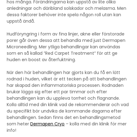
hos många. Förändringarna kan uppstå av lite olika
anledningar och däribland solskador och melasma. Men
dessa faktorer behöver inte spela någon roll utan kan
uppstå ändå.
Hudföryngring i form av fina linjer, akne eller förstorade
porer går även dessa att behandla med just Dermapen
Microneedling. Mer ytliga behandlingar kan användas
som en så kallad ”Red Carpet Treatment” för att ge
huden en boost av återfuktning.
När den här behandlingen har gjorts kan du få en lätt
rodnad i huden, vilket är ett tecken på att behandlingen
har skapad den inflammatoriska processen. Rodnaden
brukar lägga sig efter ett par timmar och efter
behandlingen kan du uppleva torrhet och flagnande.
Kolla alltid med din klinik vad de rekommenderar och vad
du specifikt bör undvika de kommande dagarna efter
behandlingen. Sedan finns det en behandlingsmetod
som heter
Dermapen Cryo
– kolla med din klinik för mer
info!