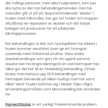
det många personer, med olika hudproblem, som kan
dra nytta av den här behandlingsmetoden. Den här
metoden går ut på att skapa kontrollerade ”skador” i
huden med mikronålar. Det gör att huden och kroppen
vill påbörja en reparation av skadan och där börjas
kollagen att produceras för att påskynda
läkningsprocessen.
När behandlingen är klar och nya kapillärer har bildats i
huden kommer resultatet även ge ett föryngrat
utseende med förbättrad struktur. Vissa andra
laserbehandlingar som görs för att uppnå samma
resultat kan ha längre läkningstid än vad Dermapen har,
vilket gör det här till en fördelaktig behandling. Oftast
brukar man behöva upp till 6 behandlingar med
Dermapen beroende på vilken hudtyp man har samt
vilket ”skick” huden befinner sig i. Nedan följer några
användningsområden som Microneedling kan användas
för:
Pigmentfläckar
är ett vanligt förekommande problem