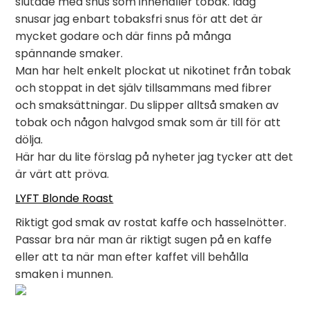
slutade med snus som innehåller tobak. Idag
snusar jag enbart tobaksfri snus för att det är
mycket godare och där finns på många
spännande smaker.
Man har helt enkelt plockat ut nikotinet från tobak
och stoppat in det själv tillsammans med fibrer
och smaksättningar. Du slipper alltså smaken av
tobak och någon halvgod smak som är till för att
dölja.
Här har du lite förslag på nyheter jag tycker att det
är värt att pröva.
LYFT Blonde Roast
Riktigt god smak av rostat kaffe och hasselnötter.
Passar bra när man är riktigt sugen på en kaffe
eller att ta när man efter kaffet vill behålla
smaken i munnen.