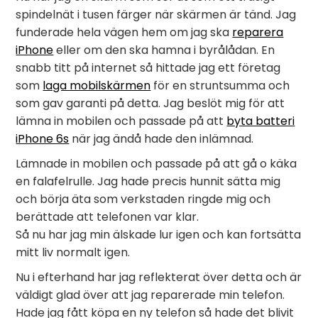
spindelnät i tusen färger när skärmen är tänd. Jag
funderade hela vägen hem om jag ska
reparera
iPhone
eller om den ska hamna i byrålådan. En
snabb titt på internet så hittade jag ett företag
som
laga mobilskärmen
för en struntsumma och
som gav garanti på detta. Jag beslöt mig för att
lämna in mobilen och passade på att
byta batteri
iPhone 6s
när jag ändå hade den inlämnad.
Lämnade in mobilen och passade på att gå o käka
en falafelrulle. Jag hade precis hunnit sätta mig
och börja äta som verkstaden ringde mig och
berättade att telefonen var klar.
Så nu har jag min älskade lur igen och kan fortsätta
mitt liv normalt igen.
Nu i efterhand har jag reflekterat över detta och är
väldigt glad över att jag reparerade min telefon.
Hade jag fått köpa en ny telefon så hade det blivit