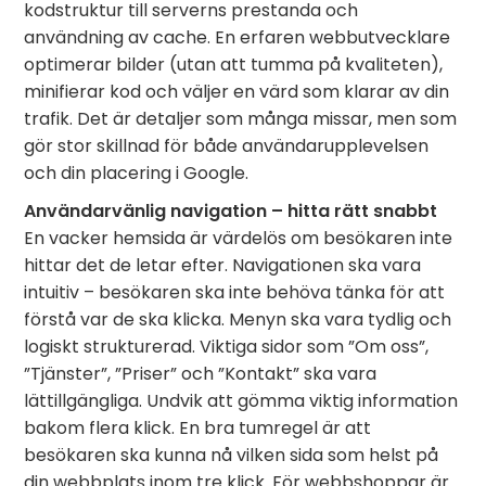
kodstruktur till serverns prestanda och
användning av cache. En erfaren webbutvecklare
optimerar bilder (utan att tumma på kvaliteten),
minifierar kod och väljer en värd som klarar av din
trafik. Det är detaljer som många missar, men som
gör stor skillnad för både användarupplevelsen
och din placering i Google.
Användarvänlig navigation – hitta rätt snabbt
En vacker hemsida är värdelös om besökaren inte
hittar det de letar efter. Navigationen ska vara
intuitiv – besökaren ska inte behöva tänka för att
förstå var de ska klicka. Menyn ska vara tydlig och
logiskt strukturerad. Viktiga sidor som ”Om oss”,
”Tjänster”, ”Priser” och ”Kontakt” ska vara
lättillgängliga. Undvik att gömma viktig information
bakom flera klick. En bra tumregel är att
besökaren ska kunna nå vilken sida som helst på
din webbplats inom tre klick. För webbshoppar är