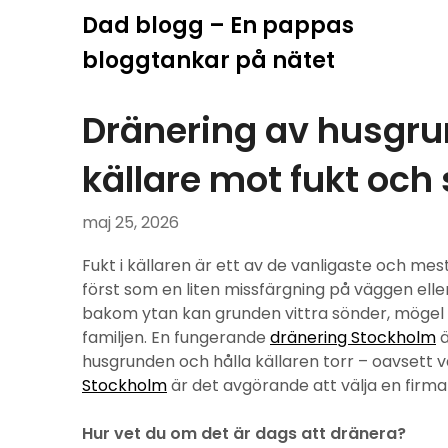
Hoppa
Dad blogg – En pappas
till
bloggtankar på nätet
innehåll
Dränering av husgru
källare mot fukt och
maj 25, 2026
Fukt i källaren är ett av de vanligaste och m
först som en liten missfärgning på väggen elle
bakom ytan kan grunden vittra sönder, mögel s
familjen. En fungerande
dränering Stockholm
ä
husgrunden och hålla källaren torr – oavsett vä
Stockholm
är det avgörande att välja en firm
Hur vet du om det är dags att dränera?