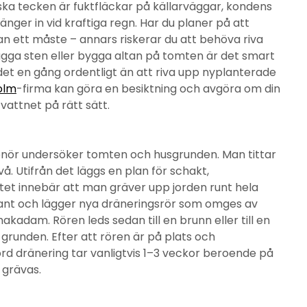
iska tecken är fuktfläckar på källarväggar, kondens
änger in vid kraftiga regn. Har du planer på att
an ett måste – annars riskerar du att behöva riva
lägga sten eller bygga altan på tomten är det smart
 det en gång ordentligt än att riva upp nyplanterade
olm
-firma kan göra en besiktning och avgöra om din
vattnet på rätt sätt.
enör undersöker tomten och husgrunden. Man tittar
å. Utifrån det läggs en plan för schakt,
tet innebär att man gräver upp jorden runt hela
kant och lägger nya dräneringsrör som omges av
kadam. Rören leds sedan till en brunn eller till en
 grunden. Efter att rören är på plats och
örd dränering tar vanligtvis 1–3 veckor beroende på
 grävas.