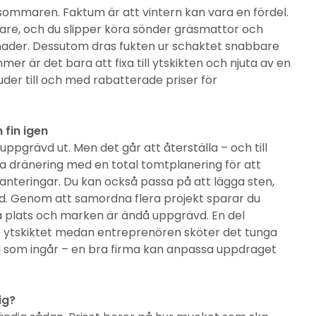
ommaren. Faktum är att vintern kan vara en fördel.
lare, och du slipper köra sönder gräsmattor och
nader. Dessutom dras fukten ur schaktet snabbare
r är det bara att fixa till ytskikten och njuta av en
juder till och med rabatterade priser för
 fin igen
ppgrävd ut. Men det går att återställa – och till
a dränering med en total tomtplanering för att
lanteringar. Du kan också passa på att lägga sten,
d. Genom att samordna flera projekt sparar du
 plats och marken är ändå uppgrävd. En del
ste ytskiktet medan entreprenören sköter det tunga
 som ingår – en bra firma kan anpassa uppdraget
ig?