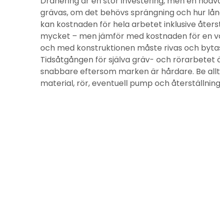
Dränering är en stor investering, men en nödv
grävas, om det behövs sprängning och hur lång
kan kostnaden för hela arbetet inklusive åter
mycket – men jämför med kostnaden för en vat
och med konstruktionen måste rivas och bytas
Tidsåtgången för själva gräv- och rörarbetet 
snabbare eftersom marken är hårdare. Be alltid
material, rör, eventuell pump och återställning