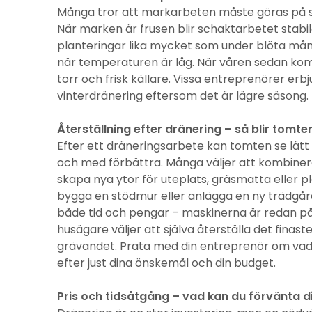
Många tror att markarbeten måste göras på s
När marken är frusen blir schaktarbetet stabi
planteringar lika mycket som under blöta må
när temperaturen är låg. När våren sedan komme
torr och frisk källare. Vissa entreprenörer erb
vinterdränering eftersom det är lägre säsong.
Återställning efter dränering – så blir tomten
Efter ett dräneringsarbete kan tomten se lätt u
och med förbättra. Många väljer att kombiner
skapa nya ytor för uteplats, gräsmatta eller p
bygga en stödmur eller anlägga en ny trädgår
både tid och pengar – maskinerna är redan på
husägare väljer att själva återställa det fina
grävandet. Prata med din entreprenör om vad
efter just dina önskemål och din budget.
Pris och tidsåtgång – vad kan du förvänta d