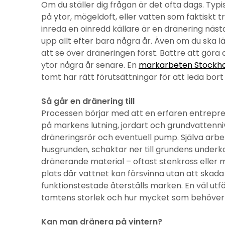
Om du ställer dig frågan är det ofta dags. Typ
på ytor, mögeldoft, eller vatten som faktiskt tr
inreda en oinredd källare är en dränering näst
upp allt efter bara några år. Även om du ska 
att se över dräneringen först. Bättre att göra
ytor några år senare. En
markarbeten Stockh
tomt har rätt förutsättningar för att leda bort 
Så går en dränering till
Processen börjar med att en erfaren entrepr
på markens lutning, jordart och grundvattenniv
dräneringsrör och eventuell pump. Själva arbe
husgrunden, schaktar ner till grundens under
dränerande material – oftast stenkross eller ma
plats där vattnet kan försvinna utan att skada
funktionstestade återställs marken. En väl utf
tomtens storlek och hur mycket som behöver
Kan man dränera på vintern?