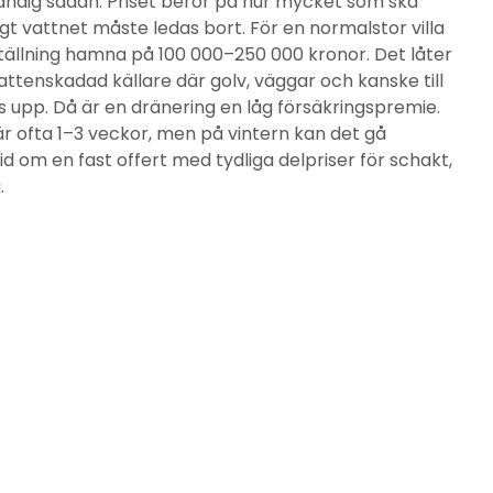
ändig sådan. Priset beror på hur mycket som ska
t vattnet måste ledas bort. För en normalstor villa
ställning hamna på 100 000–250 000 kronor. Det låter
tenskadad källare där golv, väggar och kanske till
 upp. Då är en dränering en låg försäkringspremie.
är ofta 1–3 veckor, men på vintern kan det gå
 om en fast offert med tydliga delpriser för schakt,
.