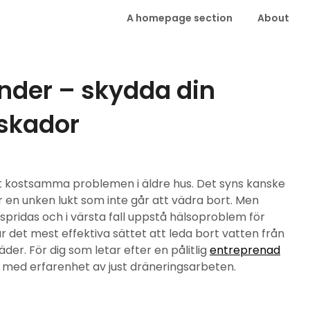
A homepage section
About
nder – skydda din
 skador
est kostsamma problemen i äldre hus. Det syns kanske
r en unken lukt som inte går att vädra bort. Men
pridas och i värsta fall uppstå hälsoproblem för
r det mest effektiva sättet att leda bort vatten från
der. För dig som letar efter en pålitlig
entreprenad
a med erfarenhet av just dräneringsarbeten.