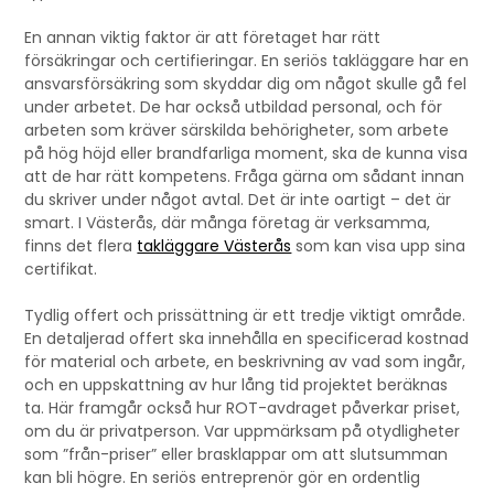
En annan viktig faktor är att företaget har rätt
försäkringar och certifieringar. En seriös takläggare har en
ansvarsförsäkring som skyddar dig om något skulle gå fel
under arbetet. De har också utbildad personal, och för
arbeten som kräver särskilda behörigheter, som arbete
på hög höjd eller brandfarliga moment, ska de kunna visa
att de har rätt kompetens. Fråga gärna om sådant innan
du skriver under något avtal. Det är inte oartigt – det är
smart. I Västerås, där många företag är verksamma,
finns det flera
takläggare Västerås
som kan visa upp sina
certifikat.
Tydlig offert och prissättning är ett tredje viktigt område.
En detaljerad offert ska innehålla en specificerad kostnad
för material och arbete, en beskrivning av vad som ingår,
och en uppskattning av hur lång tid projektet beräknas
ta. Här framgår också hur ROT-avdraget påverkar priset,
om du är privatperson. Var uppmärksam på otydligheter
som ”från-priser” eller brasklappar om att slutsumman
kan bli högre. En seriös entreprenör gör en ordentlig