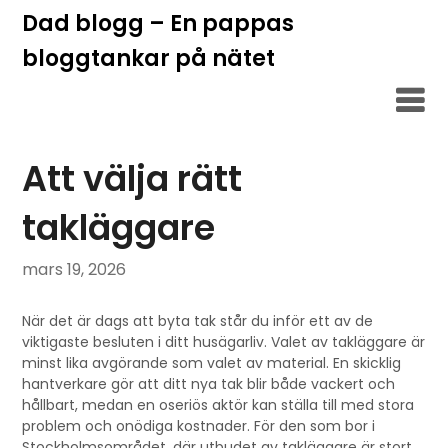
Hoppa
Dad blogg – En pappas
till
bloggtankar på nätet
innehåll
Att välja rätt
takläggare
mars 19, 2026
När det är dags att byta tak står du inför ett av de
viktigaste besluten i ditt husägarliv. Valet av takläggare är
minst lika avgörande som valet av material. En skicklig
hantverkare gör att ditt nya tak blir både vackert och
hållbart, medan en oseriös aktör kan ställa till med stora
problem och onödiga kostnader. För den som bor i
Stockholmsområdet, där utbudet av takläggare är stort,