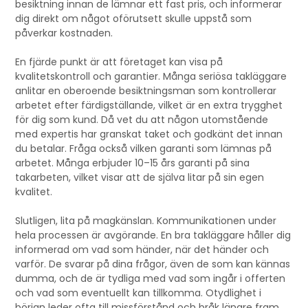
besiktning innan de lämnar ett fast pris, och informerar
dig direkt om något oförutsett skulle uppstå som
påverkar kostnaden.
En fjärde punkt är att företaget kan visa på
kvalitetskontroll och garantier. Många seriösa takläggare
anlitar en oberoende besiktningsman som kontrollerar
arbetet efter färdigställande, vilket är en extra trygghet
för dig som kund. Då vet du att någon utomstående
med expertis har granskat taket och godkänt det innan
du betalar. Fråga också vilken garanti som lämnas på
arbetet. Många erbjuder 10–15 års garanti på sina
takarbeten, vilket visar att de själva litar på sin egen
kvalitet.
Slutligen, lita på magkänslan. Kommunikationen under
hela processen är avgörande. En bra takläggare håller dig
informerad om vad som händer, när det händer och
varför. De svarar på dina frågor, även de som kan kännas
dumma, och de är tydliga med vad som ingår i offerten
och vad som eventuellt kan tillkomma. Otydlighet i
början leder ofta till missförstånd och bråk längre fram.