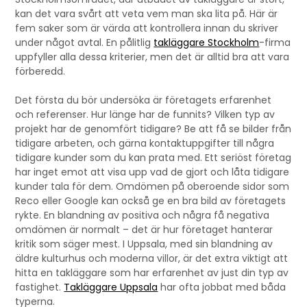
kan det vara svårt att veta vem man ska lita på. Här är
fem saker som är värda att kontrollera innan du skriver
under något avtal. En pålitlig
takläggare Stockholm
-firma
uppfyller alla dessa kriterier, men det är alltid bra att vara
förberedd.
Det första du bör undersöka är företagets erfarenhet
och referenser. Hur länge har de funnits? Vilken typ av
projekt har de genomfört tidigare? Be att få se bilder från
tidigare arbeten, och gärna kontaktuppgifter till några
tidigare kunder som du kan prata med. Ett seriöst företag
har inget emot att visa upp vad de gjort och låta tidigare
kunder tala för dem. Omdömen på oberoende sidor som
Reco eller Google kan också ge en bra bild av företagets
rykte. En blandning av positiva och några få negativa
omdömen är normalt – det är hur företaget hanterar
kritik som säger mest. I Uppsala, med sin blandning av
äldre kulturhus och moderna villor, är det extra viktigt att
hitta en takläggare som har erfarenhet av just din typ av
fastighet.
Takläggare Uppsala
har ofta jobbat med båda
typerna.