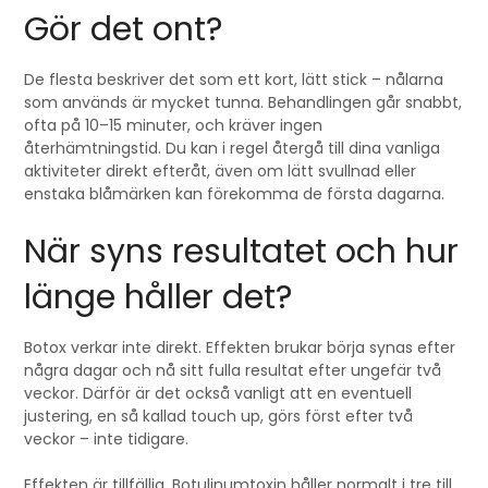
Gör det ont?
De flesta beskriver det som ett kort, lätt stick – nålarna
som används är mycket tunna. Behandlingen går snabbt,
ofta på 10–15 minuter, och kräver ingen
återhämtningstid. Du kan i regel återgå till dina vanliga
aktiviteter direkt efteråt, även om lätt svullnad eller
enstaka blåmärken kan förekomma de första dagarna.
När syns resultatet och hur
länge håller det?
Botox verkar inte direkt. Effekten brukar börja synas efter
några dagar och nå sitt fulla resultat efter ungefär två
veckor. Därför är det också vanligt att en eventuell
justering, en så kallad touch up, görs först efter två
veckor – inte tidigare.
Effekten är tillfällig. Botulinumtoxin håller normalt i tre till