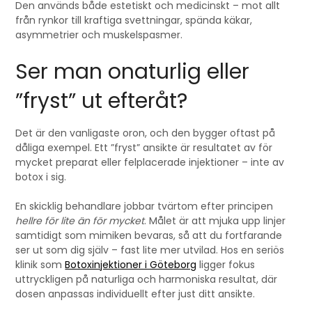
Den används både estetiskt och medicinskt – mot allt
från rynkor till kraftiga svettningar, spända käkar,
asymmetrier och muskelspasmer.
Ser man onaturlig eller
”fryst” ut efteråt?
Det är den vanligaste oron, och den bygger oftast på
dåliga exempel. Ett ”fryst” ansikte är resultatet av för
mycket preparat eller felplacerade injektioner – inte av
botox i sig.
En skicklig behandlare jobbar tvärtom efter principen
hellre för lite än för mycket
. Målet är att mjuka upp linjer
samtidigt som mimiken bevaras, så att du fortfarande
ser ut som dig själv – fast lite mer utvilad. Hos en seriös
klinik som
Botoxinjektioner i Göteborg
ligger fokus
uttryckligen på naturliga och harmoniska resultat, där
dosen anpassas individuellt efter just ditt ansikte.