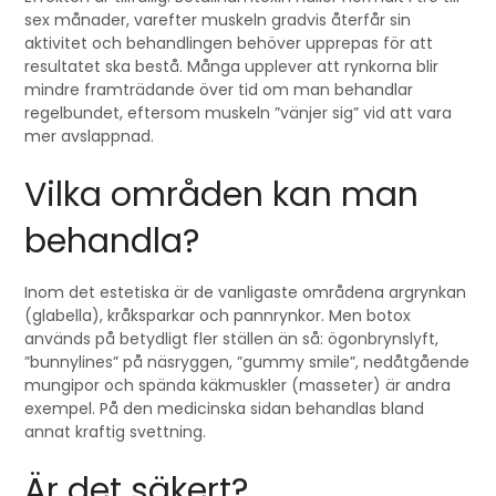
sex månader, varefter muskeln gradvis återfår sin
aktivitet och behandlingen behöver upprepas för att
resultatet ska bestå. Många upplever att rynkorna blir
mindre framträdande över tid om man behandlar
regelbundet, eftersom muskeln ”vänjer sig” vid att vara
mer avslappnad.
Vilka områden kan man
behandla?
Inom det estetiska är de vanligaste områdena argrynkan
(glabella), kråksparkar och pannrynkor. Men botox
används på betydligt fler ställen än så: ögonbrynslyft,
”bunnylines” på näsryggen, ”gummy smile”, nedåtgående
mungipor och spända käkmuskler (masseter) är andra
exempel. På den medicinska sidan behandlas bland
annat kraftig svettning.
Är det säkert?