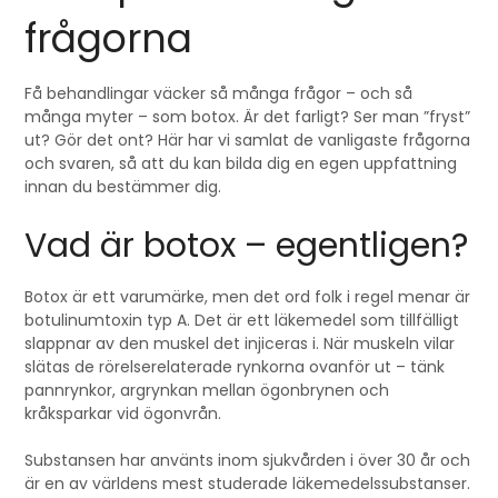
frågorna
Få behandlingar väcker så många frågor – och så
många myter – som botox. Är det farligt? Ser man ”fryst”
ut? Gör det ont? Här har vi samlat de vanligaste frågorna
och svaren, så att du kan bilda dig en egen uppfattning
innan du bestämmer dig.
Vad är botox – egentligen?
Botox är ett varumärke, men det ord folk i regel menar är
botulinumtoxin typ A. Det är ett läkemedel som tillfälligt
slappnar av den muskel det injiceras i. När muskeln vilar
slätas de rörelserelaterade rynkorna ovanför ut – tänk
pannrynkor, argrynkan mellan ögonbrynen och
kråksparkar vid ögonvrån.
Substansen har använts inom sjukvården i över 30 år och
är en av världens mest studerade läkemedelssubstanser.