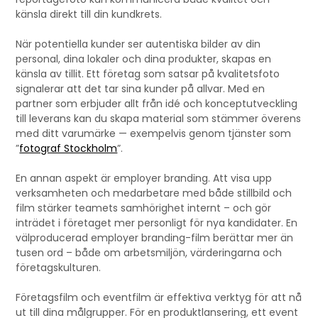
känsla direkt till din kundkrets.
När potentiella kunder ser autentiska bilder av din
personal, dina lokaler och dina produkter, skapas en
känsla av tillit. Ett företag som satsar på kvalitetsfoto
signalerar att det tar sina kunder på allvar. Med en
partner som erbjuder allt från idé och konceptutveckling
till leverans kan du skapa material som stämmer överens
med ditt varumärke — exempelvis genom tjänster som
”
fotograf Stockholm
”.
En annan aspekt är employer branding. Att visa upp
verksamheten och medarbetare med både stillbild och
film stärker teamets samhörighet internt – och gör
inträdet i företaget mer personligt för nya kandidater. En
välproducerad employer branding-film berättar mer än
tusen ord – både om arbetsmiljön, värderingarna och
företagskulturen.
Företagsfilm och eventfilm är effektiva verktyg för att nå
ut till dina målgrupper. För en produktlansering, ett event