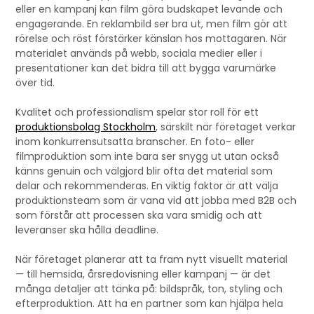
eller en kampanj kan film göra budskapet levande och
engagerande. En reklambild ser bra ut, men film gör att
rörelse och röst förstärker känslan hos mottagaren. När
materialet används på webb, sociala medier eller i
presentationer kan det bidra till att bygga varumärke
över tid.
Kvalitet och professionalism spelar stor roll för ett
produktionsbolag Stockholm
, särskilt när företaget verkar
inom konkurrensutsatta branscher. En foto- eller
filmproduktion som inte bara ser snygg ut utan också
känns genuin och välgjord blir ofta det material som
delar och rekommenderas. En viktig faktor är att välja
produktionsteam som är vana vid att jobba med B2B och
som förstår att processen ska vara smidig och att
leveranser ska hålla deadline.
När företaget planerar att ta fram nytt visuellt material
— till hemsida, årsredovisning eller kampanj — är det
många detaljer att tänka på: bildspråk, ton, styling och
efterproduktion. Att ha en partner som kan hjälpa hela