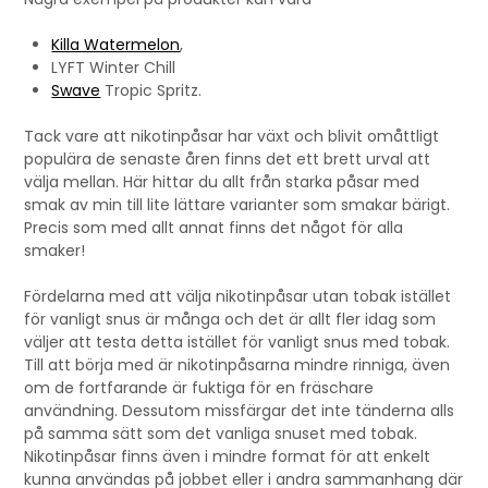
Killa Watermelon
,
LYFT Winter Chill
Swave
Tropic Spritz.
Tack vare att nikotinpåsar har växt och blivit omåttligt
populära de senaste åren finns det ett brett urval att
välja mellan. Här hittar du allt från starka påsar med
smak av min till lite lättare varianter som smakar bärigt.
Precis som med allt annat finns det något för alla
smaker!
Fördelarna med att välja nikotinpåsar utan tobak istället
för vanligt snus är många och det är allt fler idag som
väljer att testa detta istället för vanligt snus med tobak.
Till att börja med är nikotinpåsarna mindre rinniga, även
om de fortfarande är fuktiga för en fräschare
användning. Dessutom missfärgar det inte tänderna alls
på samma sätt som det vanliga snuset med tobak.
Nikotinpåsar finns även i mindre format för att enkelt
kunna användas på jobbet eller i andra sammanhang där