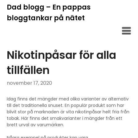
Hoppa
Dad blogg – En pappas
till
bloggtankar på nätet
innehåll
Nikotinpåsar för alla
tillfällen
november 17, 2020
Idag finns det mängder med olika varianter av alternativ
till det traditionella snuset. En populär produkt som har
blivit stor på marknaden är vita nikotinpåsar helt fria från
tobak. Här finns det smakvarianter i mängder från ett
brett urval av varumärken.
Några exempel på produkter kan vara