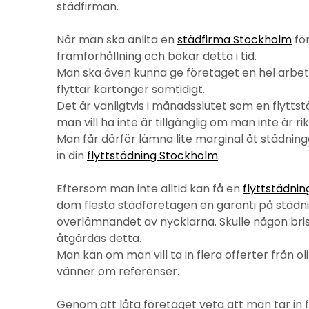
städfirman.
När man ska anlita en
städfirma Stockholm
för
framförhållning och bokar detta i tid.
Man ska även kunna ge företaget en hel arbetsd
flyttar kartonger samtidigt.
Det är vanligtvis i månadsslutet som en flytt
man vill ha inte är tillgänglig om man inte är rikt
Man får därför lämna lite marginal åt städnin
in din
flyttstädning Stockholm
.
Eftersom man inte alltid kan få en
flyttstädni
dom flesta städföretagen en garanti på städn
överlämnandet av nycklarna. Skulle någon bris
åtgärdas detta.
Man kan om man vill ta in flera offerter från
vänner om referenser.
Genom att låta företaget veta att man tar in 