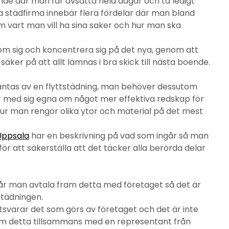
de där man får avsätta hela dagar och ta ledigt
ita städfirma innebär flera fördelar där man bland
m vart man vill ha sina saker och hur man ska
om sig och koncentrera sig på det nya, genom att
äker på att allt lämnas i bra skick till nästa boende.
väntas av en flyttstädning, man behöver dessutom
ar med sig egna om något mer effektiva redskap för
ur man rengör olika ytor och material på det mest
 Uppsala
har en beskrivning på vad som ingår så man
r att säkerställa att det täcker alla berörda delar
år man avtala fram detta med företaget så det är
städningen.
tsvarar det som görs av företaget och det är inte
om detta tillsammans med en representant från