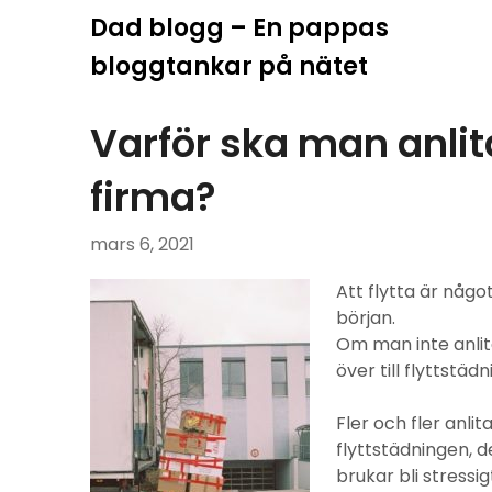
Hoppa
Dad blogg – En pappas
till
bloggtankar på nätet
innehåll
Varför ska man anlit
firma?
mars 6, 2021
Att flytta är någo
början.
Om man inte anlita
över till flyttstäd
Fler och fler anlit
flyttstädningen, de
brukar bli stress