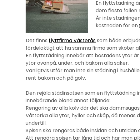
En flyttstädning 
dom flesta fallen 
Är inte städninge
kostnaden för en
Det finns
flyttfirma Västerås
som både erbjuder
fördelaktigt att ha samma firma som sköter all
En flyttstädning innebär att bostadens ytor är
ytor ovanpå, under, och bakom alla saker.
Vanligtvis utför man inte sin städning i hushåll
rent bakom och på golv.
Den rejäla städinsatsen som en flyttstädning 
innebärande bland annat följande:
Rengöring av alla kolv där det ska dammsugas
Våttorka alla ytor, hyllor och skåp, då menas 
undertill.
Spisen ska rengöras både insidan och utsidan d
Att rengöra spisen tar lång tid och har man pl