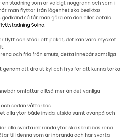
är en städning som är väldigt noggrann och som i
när man flyttar från lägenhet ska besiktas.
n godkänd så får man göra om den eller betala
flyttstädning Solna
.
 flytt och städ i ett paket, det kan vara mycket
t.
 rena och fria från smuts, detta innebär samtliga
et genom att dra ut kyl och frys för att kunna torka
innebär omfattar alltså mer än det vanliga
 och sedan våttorkas.
det alla ytor både insida, utsida samt ovanpå och
är alla svarta inbrända ytor ska skrubbas rena.
åtar till denna som är inbrända och har svarta