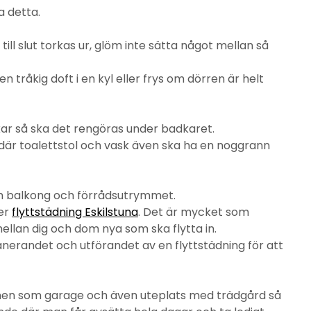
a detta.
ill slut torkas ur, glöm inte sätta något mellan så
n tråkig doft i en kyl eller frys om dörren är helt
r så ska det rengöras under badkaret.
 där toalettstol och vask även ska ha en noggrann
 om balkong och förrådsutrymmet.
ler
flyttstädning Eskilstuna
. Det är mycket som
mellan dig och dom nya som ska flytta in.
anerandet och utförandet av en flyttstädning för att
men som garage och även uteplats med trädgård så