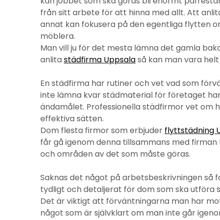
kan jobbet som ska göras bli enormt påfrestan
från sitt arbete för att hinna med allt. Att anl
annat kan fokusera på den egentliga flytten o
möblera.
Man vill ju för det mesta lämna det gamla bak
anlita
städfirma Uppsala
så kan man vara helt s
En städfirma har rutiner och vet vad som för
inte lämna kvar städmaterial för företaget h
ändamålet. Professionella städfirmor vet om h
effektiva sätten.
Dom flesta firmor som erbjuder
flyttstädning
får gå igenom denna tillsammans med firman fö
och områden av det som måste göras.
Saknas det något på arbetsbeskrivningen så f
tydligt och detaljerat för dom som ska utföra 
Det är viktigt att förväntningarna man har mo
något som är självklart om man inte går igen