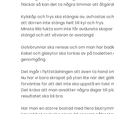
fläckar så kan det ta några timmar att åtgärd
Kylskåp och frys ska stängas av, avfrostas och t
att dörren inte stängs helt till kyl och frys.
Minsta lilla fukta som inte får avdunsta skapar e
stängd och att vitvaran är avstängd.
Golvbrunnar ska rensas och om man har badka
Kakel och glasytor ska torkas av på toaletten
genomgång.
Det ingår i flyttstädningen att även ta hand
Nu har vi bara skrapat på ytan lite när det gäl
förväntas för att det inte ska uppstå en tvist 
Det krävs att man avsätter några dagar till pl
resultatet ska bli bra.
Har man en större bostad med flera biutrym